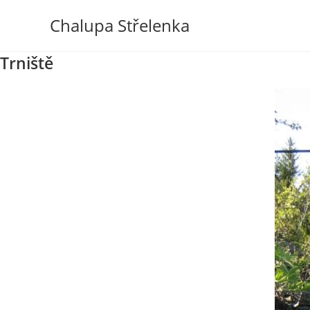
Přejít
Chalupa Střelenka
k
obsahu
Trniště