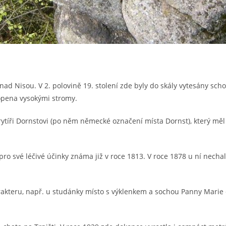
nad Nisou. V 2. polovině 19. stolení zde byly do skály vytesány sch
opena vysokými stromy.
tíři Dornstovi (po něm německé označení místa Dornst), který měl n
ro své léčivé účinky známa již v roce 1813. V roce 1878 u ní nechal 
kteru, např. u studánky místo s výklenkem a sochou Panny Marie či