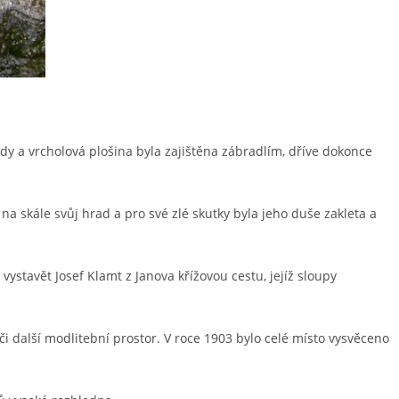
ody a vrcholová plošina byla zajištěna zábradlím, dříve dokonce
a skále svůj hrad a pro své zlé skutky byla jeho duše zakleta a
vystavět Josef Klamt z Janova křížovou cestu, jejíž sloupy
 další modlitební prostor. V roce 1903 bylo celé místo vysvěceno