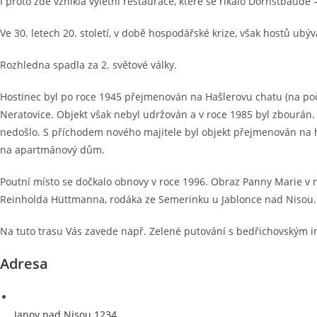
I proto zde vznikla výletní restaurace, které se říkalo Dornstbaude
Ve 30. letech 20. století, v době hospodářské krize, však hostů ubýv
Rozhledna spadla za 2. světové války.
Hostinec byl po roce 1945 přejmenován na Hašlerovu chatu (na poč
Neratovice. Objekt však nebyl udržován a v roce 1985 byl zbourán. 
nedošlo. S příchodem nového majitele byl objekt přejmenován na h
na apartmánový dům.
Poutní místo se dočkalo obnovy v roce 1996. Obraz Panny Marie v n
Reinholda Hüttmanna, rodáka ze Semerinku u Jablonce nad Nisou.
Na tuto trasu Vás zavede např. Zelené putování s bedřichovským 
Adresa
Janov nad Nisou 1234