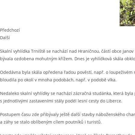
Předchozí
Další
Skalní vyhlídka Trniště se nachází nad Hraničnou, částí obce Janov 
bývala ozdobena mohutným křížem. Dnes je vyhlídková skála obkl
Odedávna byla skála opředena řadou pověstí, např. o loupeživém ry
bloudila po okolí v mnoha podobách, např. v podobě vlka.
Nedaleko skalní vyhlídky se nachází zázračná studánka, která byla p
s jednotlivými zastaveními stály podél lesní cesty do Liberce.
Postupem času zde přibývaly ještě další stavby náboženského chara
a záhy se stalo oblíbeným cílem poutníků i turistů.