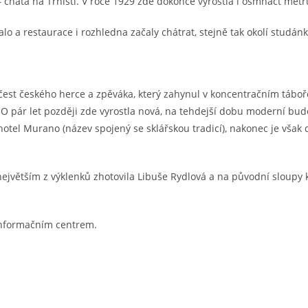
 – chata na Trništi. V roce 1929 zde dokonce vyrostla i osmnáct met
alo a restaurace i rozhledna začaly chátrat, stejně tak okolí studánk
est českého herce a zpěváka, který zahynul v koncentračním táboř
O pár let později zde vyrostla nová, na tehdejší dobu moderní budo
otel Murano (název spojený se sklářskou tradicí), nakonec je vša
ejvětším z výklenků zhotovila Libuše Rydlová a na původní sloupy 
informačním centrem.