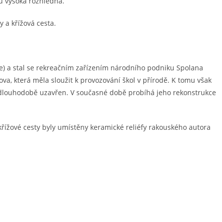
rů vysoká rozhledna.
y a křížová cesta.
e) a stal se rekreačním zařízením národního podniku Spolana
va, která měla sloužit k provozování škol v přírodě. K tomu však
k dlouhodobě uzavřen. V současné době probíhá jeho rekonstrukce
křížové cesty byly umístěny keramické reliéfy rakouského autora